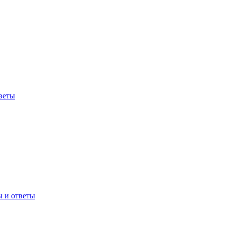
веты
ы и ответы