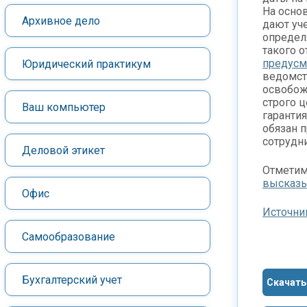
На осно
Архивное дело
дают уч
определ
такого 
предусм
Юридический практикум
ведомст
освобож
строго ц
Ваш компьютер
гарантия
обязан 
сотрудн
Деловой этикет
Отметим
высказ
Офис
Источни
Самообразование
Бухгалтерский учет
Скачать