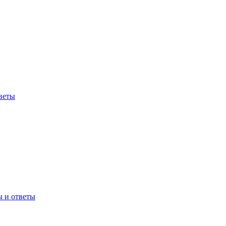
веты
ы и ответы