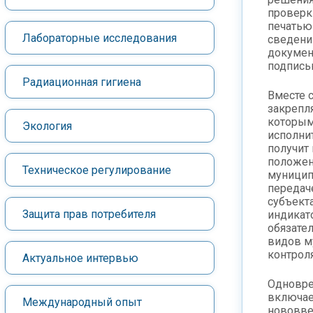
проверк
печатью
Лабораторные исследования
сведени
докумен
подпись
Радиационная гигиена
Вместе 
закрепл
которы
Экология
исполни
получит
положен
Техническое регулирование
муницип
передач
субъекта
Защита прав потребителя
индикат
обязате
видов м
контроля
Актуальное интервью
Одновре
включает
Международный опыт
нововве