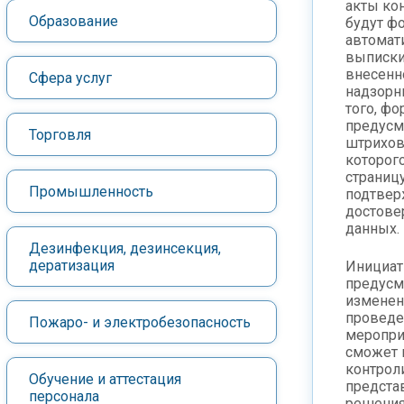
акты ко
Образование
будут ф
автомат
выписки
внесенн
Сфера услуг
надзорн
того, фо
предусм
Торговля
штрихов
которог
страниц
Промышленность
подтве
достове
данных.
Дезинфекция, дезинсекция,
дератизация
Инициат
предусм
изменен
проведе
Пожаро- и электробезопасность
мероприя
сможет 
контрол
Обучение и аттестация
предста
персонала
решения