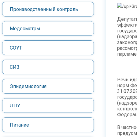
Производственный контроль
Депутат
эффекти
Медосмотры
государ
(надзор
законоп
СОУТ
рассмот
парламе
СИЗ
Речь ид
норм Фе
Эпидемиология
31.07.20
государ
(надзор
ЛПУ
контрол
Федерац
Питание
В частно
предусм