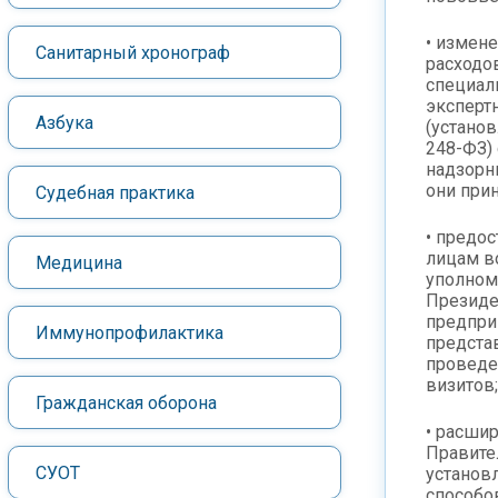
• измен
Санитарный хронограф
расходо
специали
эксперт
Азбука
(установ
248-ФЗ) 
надзорн
они прин
Судебная практика
• предо
лицам в
Медицина
уполном
Президе
предпри
Иммунопрофилактика
предста
проведе
визитов;
Гражданская оборона
• расши
Правите
СУОТ
установ
способо