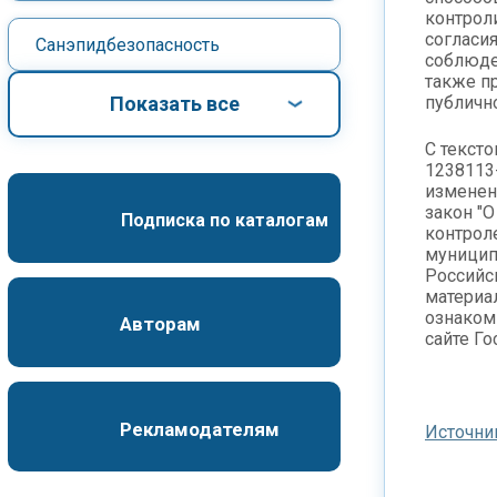
контро
согласия
Санэпидбезопасность
соблюде
также п
Показать все
публичн
С текст
1238113
изменен
закон "
Подписка по каталогам
контроле
муницип
Российс
материа
ознаком
Авторам
сайте Г
Рекламодателям
Источни