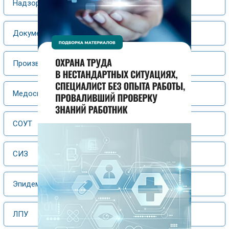
Надзор и контроль
Документооборот
Производственный контроль
Медосмотры
СОУТ
СИЗ
Эпидемиология
ЛПУ