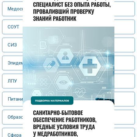
Медосмотры
СОУТ
СИЗ
Эпидемиология
ЛПУ
Питание
Образование
Сфера услуг