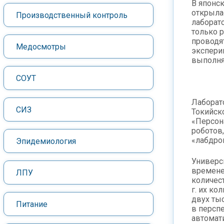
В японс
открыла
Производственный контроль
лаборато
только 
проводя
Медосмотры
экспери
выполня
СОУТ
Лаборат
СИЗ
Токийско
«Персона
роботов
«лабдро
Эпидемиология
Универс
времене
ЛПУ
количест
г. их ко
двух ты
Питание
в персп
автомат