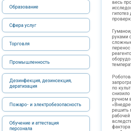
весь пр
Образование
исследо
гипотез
проверк
Сфера услуг
Гуманои
руками 
сложные
Торговля
перенос
реагенто
оборудо
Промышленность
темпера
Роботов
Дезинфекция, дезинсекция,
запрогр
дератизация
по куль
снизило
ручном 
Пожаро- и электробезопасность
«Внедре
решить 
рабочей
вследст
Обучение и аттестация
фактора 
персонала