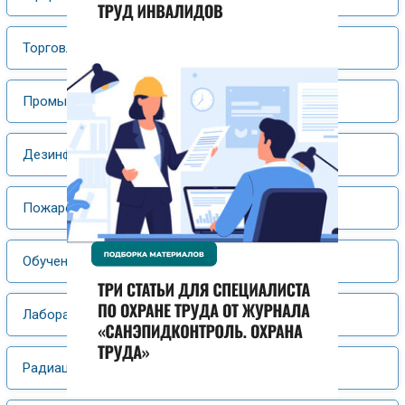
Торговля
Промышленность
Дезинфекция, дезинсекция, дератизация
Пожаро- и электробезопасность
Обучение и аттестация персонала
Лабораторные исследования
Радиационная гигиена