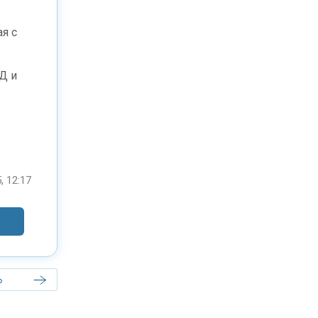
я с
Д и
, 12:17
ь