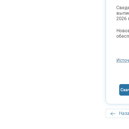
Сведе
выпис
2026 
Новов
обесп
Исто
Ска
Наза