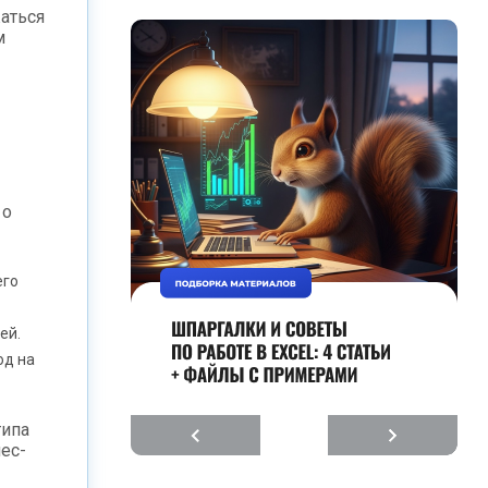
аться
м
 о
его
ей.
од на
типа
ес-