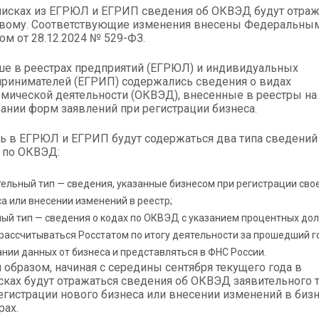
исках из ЕГРЮЛ и ЕГРИП сведения об ОКВЭД будут отраж
овому. Соответствующие изменения внесены Федеральны
ом от 28.12.2024 № 529-ФЗ.
е в реестрах предприятий (ЕГРЮЛ) и индивидуальных
ринимателей (ЕГРИП) содержались сведения о видах
мической деятельности (ОКВЭД), внесенные в реестры на
ании форм заявлений при регистрации бизнеса.
ь в ЕГРЮЛ и ЕГРИП будут содержаться два типа сведений
 по ОКВЭД:
ельный тип — сведения, указанные бизнесом при регистрации сво
а или внесении изменений в реестр;
ый тип — сведения о кодах по ОКВЭД с указанием процентных дол
рассчитываться Росстатом по итогу деятельности за прошедший г
нии данных от бизнеса и представляться в ФНС России.
 образом, начиная с середины сентября текущего года в
ках будут отражаться сведения об ОКВЭД заявительного 
егистрации нового бизнеса или внесении изменений в бизн
рах.