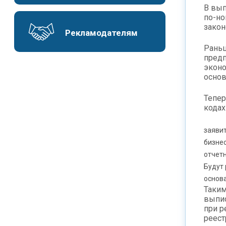
В вып
по-н
закон
Рекламодателям
Раньш
предп
эконо
основ
Тепер
кодах
заявит
бизнес
отчетн
Будут 
основа
Таким
выпис
при р
реест