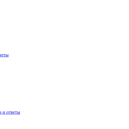
веты
ы и ответы