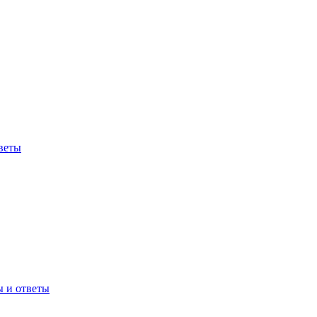
веты
ы и ответы