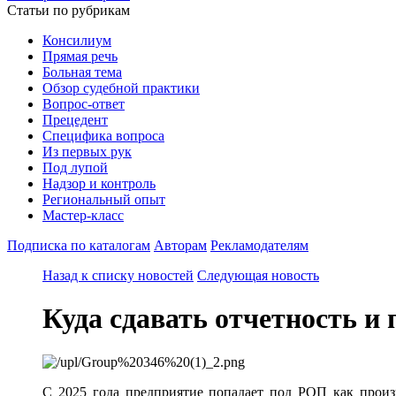
Статьи по рубрикам
Консилиум
Прямая речь
Больная тема
Обзор судебной практики
Вопрос-ответ
Прецедент
Специфика вопроса
Из первых рук
Под лупой
Надзор и контроль
Региональный опыт
Мастер-класс
Подписка по каталогам
Авторам
Рекламодателям
Назад к списку новостей
Следующая новость
Куда сдавать отчетность и
С 2025 года предприятие попадает под РОП как произв